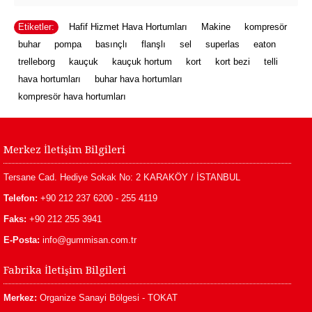
Etiketler:
Hafif Hizmet Hava Hortumları
,
Makine
,
kompresör
,
buhar
,
pompa
,
basınçlı
,
flanşlı
,
sel
,
superlas
,
eaton
,
trelleborg
,
kauçuk
,
kauçuk hortum
,
kort
,
kort bezi
,
telli
,
hava hortumları
,
buhar hava hortumları
,
kompresör hava hortumları
Merkez İletişim Bilgileri
Tersane Cad. Hediye Sokak No: 2 KARAKÖY / İSTANBUL
Telefon:
+90 212 237 6200 - 255 4119
Faks:
+90 212 255 3941
E-Posta:
info@gummisan.com.tr
Fabrika İletişim Bilgileri
Merkez:
Organize Sanayi Bölgesi - TOKAT