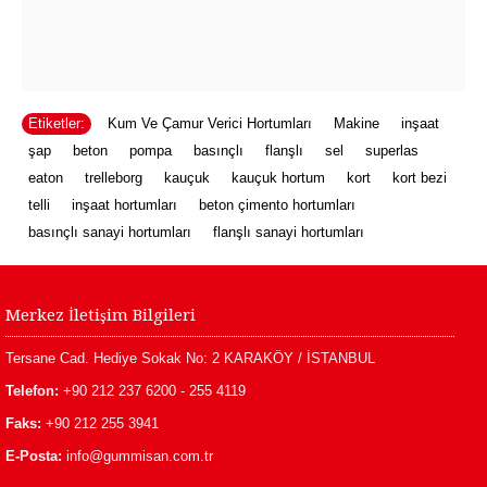
Etiketler:
Kum Ve Çamur Verici Hortumları
,
Makine
,
inşaat
,
şap
,
beton
,
pompa
,
basınçlı
,
flanşlı
,
sel
,
superlas
,
eaton
,
trelleborg
,
kauçuk
,
kauçuk hortum
,
kort
,
kort bezi
,
telli
,
inşaat hortumları
,
beton çimento hortumları
,
basınçlı sanayi hortumları
,
flanşlı sanayi hortumları
Merkez İletişim Bilgileri
Tersane Cad. Hediye Sokak No: 2 KARAKÖY / İSTANBUL
Telefon:
+90 212 237 6200 - 255 4119
Faks:
+90 212 255 3941
E-Posta:
info@gummisan.com.tr